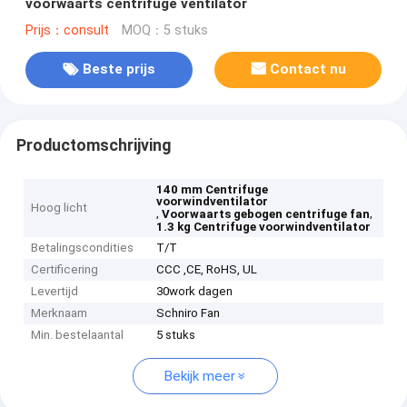
voorwaarts centrifuge ventilator
Prijs：consult
MOQ：5 stuks
Beste prijs
Contact nu
Productomschrijving
140 mm Centrifuge
voorwindventilator
Hoog licht
,
,
Voorwaarts gebogen centrifuge fan
1.3 kg Centrifuge voorwindventilator
Betalingscondities
T/T
Certificering
CCC ,CE, RoHS, UL
Levertijd
30work dagen
Merknaam
Schniro Fan
Min. bestelaantal
5 stuks
Bekijk meer