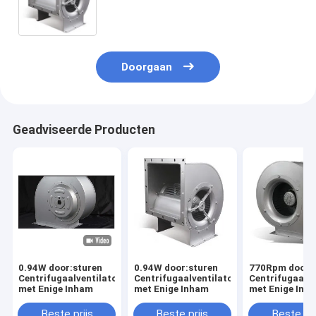
Doorgaan
Geadviseerde Producten
0.94W door:sturen
0.94W door:sturen
770Rpm door:
Centrifugaalventilator
Centrifugaalventilator
Centrifugaalve
met Enige Inham
met Enige Inham
met Enige Inh
Beste prijs
Beste prijs
Beste pri